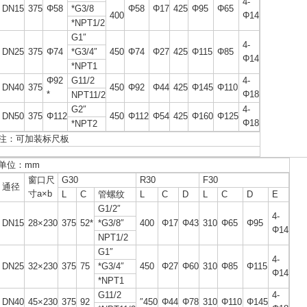
″
4-
DN15
375
Φ58
*G3/8
Φ58
Φ17
425
Φ95
Φ65
400
Φ14
*NPT1/2
G1″
4-
DN25
375
Φ74
*G3/4″
450
Φ74
Φ27
425
Φ115
Φ85
Φ14
*NPT1
Φ92
G11/2
4-
DN40
375
450
Φ92
Φ44
425
Φ145
Φ110
*
Φ18
NPT11/2
G2″
4-
DN50
375
Φ112
450
Φ112
Φ54
425
Φ160
Φ125
Φ18
*NPT2
注：可加装标尺板
单位：mm
窗口尺
G30
R30
F30
通径
寸a×b
L
C
管螺纹
L
C
D
L
C
D
E
G1/2″
4-
DN15
28×230
375
52*
*G3/8″
400
Φ17
Φ43
310
Φ65
Φ95
Φ14
NPT1/2
G1″
4-
DN25
32×230
375
75
*G3/4″
450
Φ27
Φ60
310
Φ85
Φ115
Φ14
*NPT1
G11/2
4-
DN40
45×230
375
92
″450
Φ44
Φ78
310
Φ110
Φ145