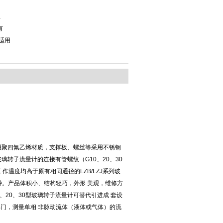
显
有
专适用
聚四氟乙烯材质，支撑板、螺丝等采用不锈钢
玻璃转子流量计的连接有管螺纹（G10、20、30
 作温度均高于原有相同通径的LZB/LZJ系列玻
种。产品体积小、结构轻巧，外形 美观，维修方
0、20、30型玻璃转子流量计可替代引进成 套设
门，测量单相 非脉动流体（液体或气体）的流