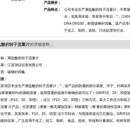
产品报价：
产品特点：
公司专业生产测盐酸的转子流量计，不带
示，包装用木箱，售前售中售后，*，口径
DN4-DN100，材质碳钢衬四氟，该产品
于化工、制药、造纸、污水处理等行业。
盐酸的转子流量计
的详细资料：
名称：测盐酸的转子流量计
厂家：江苏润仪仪表有限公司
材质：碳钢衬四氟
概述：
润仪专业生产测盐酸的转子流量计，*，该产品的防腐的部分基座、浮子、针阀采用
如果测量80%的酒精溶液，选用普通的或者不锈钢的就可以了！G/R/F10、20、30型
软管（R10、20、30型）；法兰（F10、20、30型）三种方式。其大工作压力和高工
子流量 计产品；分普通型（测量一般无腐蚀流体）和耐腐型（测 量的腐蚀性流体）两
全可靠，安装简单。F10、20、30型 法兰可转动，与现场管道法兰孔吻合。G/R/F1
的玻转仪表，广泛应用于化工、轻工、制药、 食品、造纸、环保和计量测试、科研等部