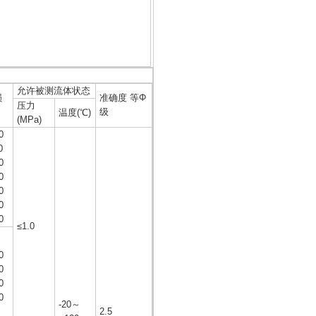
允许被测流体状态
损
准确度 等Φ
压力
级
温度(℃)
(MPa)
0
0
0
0
0
0
0
≤1.0
0
0
0
0
-20～
2.5