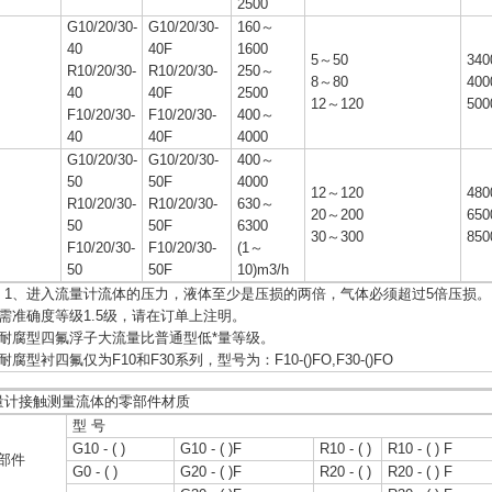
2500
G10/20/30-
G10/20/30-
160～
40
40F
1600
5～50
340
R10/20/30-
R10/20/30-
250～
8～80
400
40
40F
2500
12～120
500
F10/20/30-
F10/20/30-
400～
40
40F
4000
G10/20/30-
G10/20/30-
400～
50
50F
4000
12～120
480
R10/20/30-
R10/20/30-
630～
20～200
650
50
50F
6300
30～300
850
F10/20/30-
F10/20/30-
(1～
50
50F
10)m3/h
：1、进入流量计流体的压力，液体至少是压损的两倍，气体必须超过5倍压损。
、需准确度等级1.5级，请在订单上注明。
、耐腐型四氟浮子大流量比普通型低*量等级。
耐腐型衬四氟仅为F10和F30系列，型号为：F10-()FO,F30-()FO
量计接触测量流体的零部件材质
型 号
G10 - ( )
G10 - ( )F
R10 - ( )
R10 - ( ) F
部件
G0 - ( )
G20 - ( )F
R20 - ( )
R20 - ( ) F