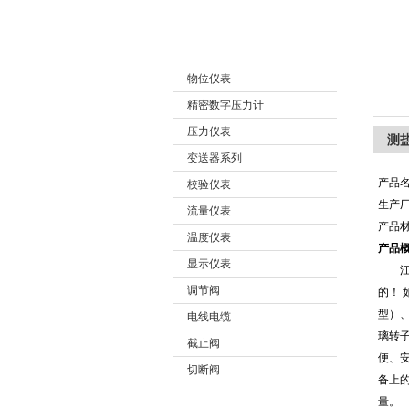
产品分类
江苏润仪仪表有限公司
物位仪表
精密数字压力计
压力仪表
测
变送器系列
产品
校验仪表
生产
流量仪表
产品
温度仪表
产品
显示仪表
江苏
调节阀
的！ 
型）、
电线电缆
璃转
截止阀
便、安
切断阀
备上
量。