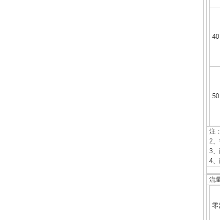
40
50
注
2
3
4、
流
零