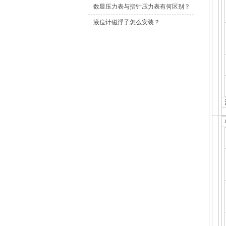
双金属温度计？
数显压力表与指针压力表有何区别？
液位计磁浮子怎么安装？