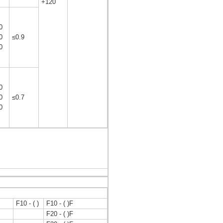
+120
0
0
≤0.9
0
0
0
≤0.7
0
F10 - ( )
F10 - ( )F
F20 - ( )F