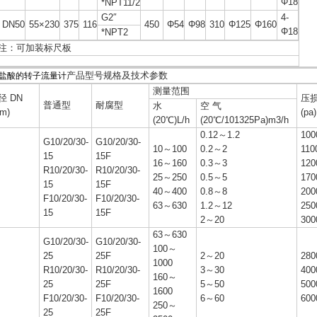
Φ18
*NPT11/2
G2″
4-
DN50
55×230
375
116
450
Φ54
Φ98
310
Φ125
Φ160
Φ18
*NPT2
注：可加装标尺板
产品型号规格及技术参数
盐酸的转子流量计
测量范围
径 DN
压
普通型
耐腐型
水
空 气
m)
(pa)
(20℃)L/h
(20℃/101325Pa)m3/h
0.12～1.2
100
G10/20/30-
G10/20/30-
10～100
0.2～2
110
15
15F
16～160
0.3～3
120
R10/20/30-
R10/20/30-
25～250
0.5～5
170
15
15F
40～400
0.8～8
200
F10/20/30-
F10/20/30-
63～630
1.2～12
250
15
15F
2～20
300
63～630
G10/20/30-
G10/20/30-
100～
25
25F
2～20
280
1000
R10/20/30-
R10/20/30-
3～30
400
160～
25
25F
5～50
500
1600
F10/20/30-
F10/20/30-
6～60
600
250～
25
25F