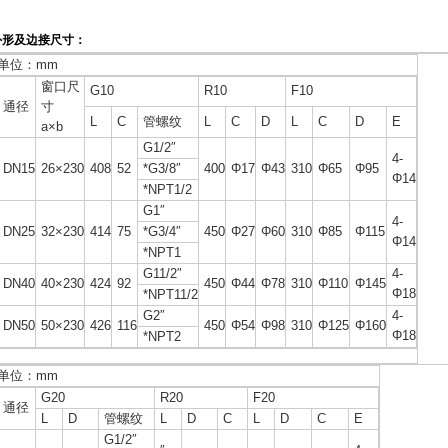
外形及边接尺寸：
单位：mm
窗口尺
G10
R10
F10
通径
寸
L
C
管螺纹
L
C
D
L
C
D
E
a×b
G1/2″
4-
DN15
26×230
408
52
*G3/8″
400
Φ17
Φ43
310
Φ65
Φ95
Φ14
*NPT1/2
G1″
4-
DN25
32×230
414
75
*G3/4″
450
Φ27
Φ60
310
Φ85
Φ115
Φ14
*NPT1
G11/2″
4-
DN40
40×230
424
92
450
Φ44
Φ78
310
Φ110
Φ145
Φ18
*NPT11/2
G2″
4-
DN50
50×230
426
116
450
Φ54
Φ98
310
Φ125
Φ160
Φ18
*NPT2
单位：mm
G20
R20
F20
通径
L
D
管螺纹
L
D
C
L
D
C
E
G1/2″