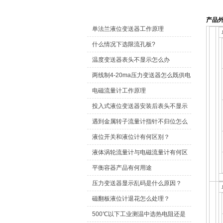
技术文章
产品
单法兰液位变送器工作原理
什么情况下选限流孔板?
温度变送器表头不显示怎么办
两线制4-20ma压力变送器怎么既供电
又传信号？
电磁流量计工作原理
投入式液位变送器安装后表头不显示
怎么办？
遇到金属转子流量计指针不归位怎么
办？
液位开关和液位计有何区别？
液体涡轮流量计与电磁流量计有何区
别？
平衡容器产品有何用途
压力变送器显示乱码是什么原因？
磁翻板液位计退花怎么处理？
500℃以下工业测温中选热电阻还是