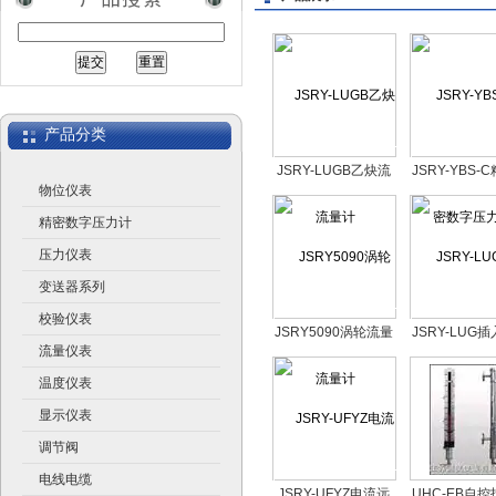
江苏润仪仪表有限公司
产品分类
JSRY-LUGB乙炔流
JSRY-YBS-
物位仪表
量计
字压力
精密数字压力计
压力仪表
变送器系列
校验仪表
JSRY5090涡轮流量
JSRY-LUG
流量仪表
计
街流量
温度仪表
显示仪表
调节阀
电线电缆
JSRY-UFYZ电流远
UHC-EB自