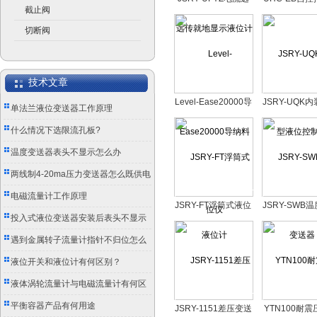
截止阀
传就地显示液位计
传液位
切断阀
技术文章
Level-Ease20000导
JSRY-UQK
单法兰液位变送器工作原理
纳料位仪
位控制
什么情况下选限流孔板?
温度变送器表头不显示怎么办
两线制4-20ma压力变送器怎么既供电
又传信号？
电磁流量计工作原理
JSRY-FT浮筒式液位
JSRY-SWB
投入式液位变送器安装后表头不显示
计
器
怎么办？
遇到金属转子流量计指针不归位怎么
办？
液位开关和液位计有何区别？
液体涡轮流量计与电磁流量计有何区
别？
平衡容器产品有何用途
JSRY-1151差压变送
YTN100耐