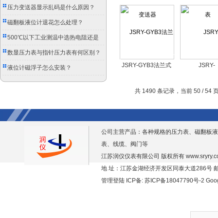
器
压力变送器显示乱码是什么原因？
磁翻板液位计退花怎么处理？
500℃以下工业测温中选热电阻还是
双金属温度计？
数显压力表与指针压力表有何区别？
JSRY-GYB3法兰式
JSRY-
液位计磁浮子怎么安装？
液位变送器
3351/1151D
远传装置的差
共 1490 条记录，当前 50 / 54
器
公司主营产品：各种规格的压力表、磁翻板液
表、线缆、阀门等
江苏润仪仪表有限公司 版权所有
www.sryry.
地 址：江苏金湖经济开发区同泰大道286号 邮编
管理登陆
ICP备:
苏ICP备18047790号-2
Goo