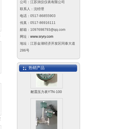
公司：江苏润仪仪表有限公司
侧装远传磁翻板液位
联系人：沈经理
计
电话：0517-86855903
传真：0517-86916111
邮箱：1097698793@qq.com
磁
网址：
www.sryry.com
地址：江苏金湖经济开发区同泰大道
隔膜压力表
286号
热销产品
耐震压力表YTN-100
震