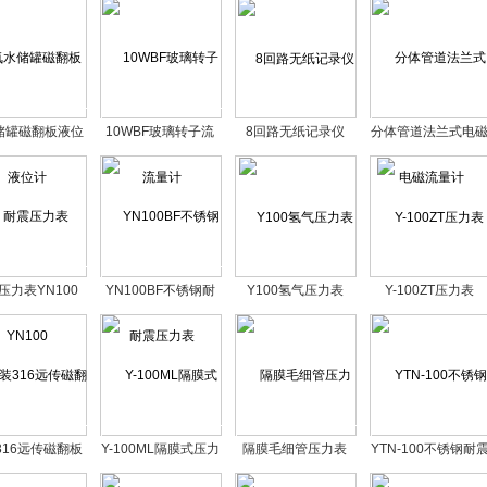
储罐磁翻板液位
10WBF玻璃转子流
8回路无纸记录仪
分体管道法兰式电
计
量计
流量计
压力表YN100
YN100BF不锈钢耐
Y100氢气压力表
Y-100ZT压力表
震压力表
316远传磁翻板
Y-100ML隔膜式压力
隔膜毛细管压力表
YTN-100不锈钢耐
液位计
表
压力表304