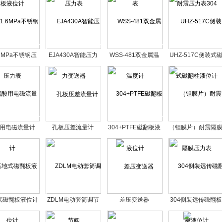
.6MPa不锈钢压
EJA430A智能压力
WSS-481双金属温
UHZ-517C侧装式
力表
变送器
度计
翻柱液位计
用电磁流量计
孔板压差流量计
304+PTFE磁翻板液
（钽膜片）耐震隔
位计
压力表
式磁翻板液位计
ZDLM电动套筒调节
差压变送器
304侧装远传磁翻板
阀
液位计