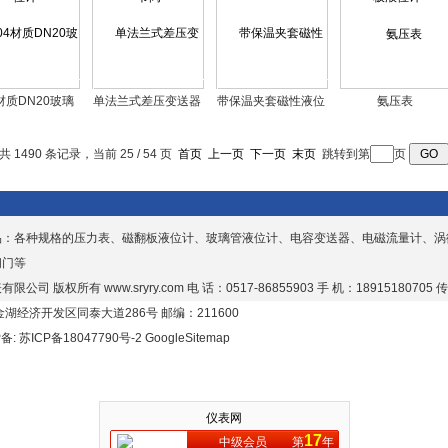
4材质DN20玻璃
单法兰式差压变送器
带保温夹套磁性液位
氨压表
管液位计
计
共 1490 条记录，当前 25 / 54 页
首页
上一页
下一页
末页
跳转到第
页
品：各种规格的压力表、磁翻板液位计、玻璃管液位计、电容变送器、电磁流量计、涡
阀门等
有限公司 版权所有
www.sryry.com
电 话：0517-86855903 手 机：18915180705 传
湖经济开发区同泰大道286号 邮编：211600
P备:
苏ICP备18047790号-2
GoogleSitemap
仪表网
17
中级会员
第
年