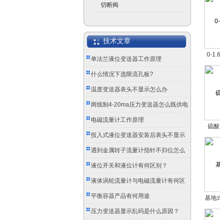
切断阀
技术文章
0-1
单法兰液位变送器工作原理
什么情况下选限流孔板?
温度变送器表头不显示怎么办
两线制4-20ma压力变送器怎么既供电
又传信号？
电磁流量计工作原理
硫酸
投入式液位变送器安装后表头不显示
怎么办？
遇到金属转子流量计指针不归位怎么
办？
液位开关和液位计有何区别？
液体涡轮流量计与电磁流量计有何区
别？
平衡容器产品有何用途
基地
压力变送器显示乱码是什么原因？