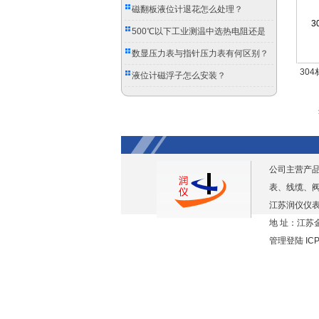
磁翻板液位计退花怎么处理？
500℃以下工业测温中选热电阻还是
双金属温度计？
数显压力表与指针压力表有何区别？
30
液位计磁浮子怎么安装？
公司主营产
表、线缆、
江苏润仪仪表
地 址：江苏金
管理登陆
IC